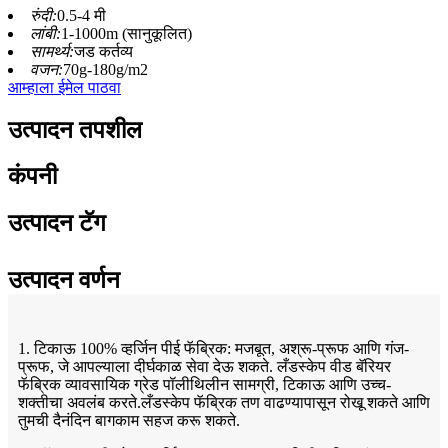
रुंदी:
0.5-4 मी
लांबी:
1-1000m (सानुकूलित)
सामर्थ्य:
जड कर्तव्य
वजन:
70g-180g/m2
आम्हाला ईमेल पाठवा
उत्पादन तपशील
कंपनी
उत्पादन टॅग
उत्पादन वर्णन
1. टिकाऊ 100% व्हर्जिन पीई फॅब्रिक: मजबूत, अश्रू-प्रूफ आणि गंज-
प्रूफ, जे आपल्याला दीर्घकाळ सेवा देऊ शकते. लँडस्केप वीड बॅरियर
फॅब्रिक व्यावसायिक ग्रेड पॉलीथिलीन सामग्री, टिकाऊ आणि उच्च-
शक्तीचा अवलंब करते.लँडस्केप फॅब्रिक तण वाढण्यापासून रोखू शकते आणि
तुमची दैनंदिन बागकाम सहज करू शकते.