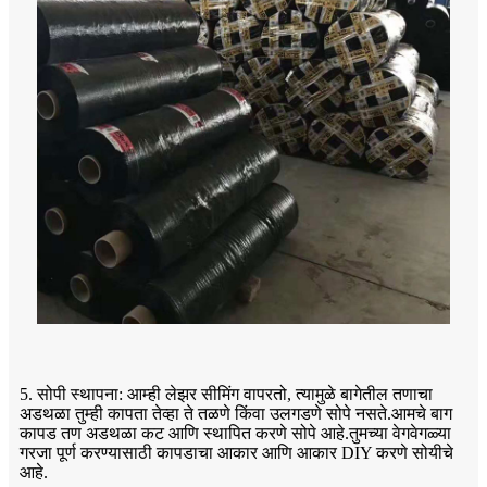
5. सोपी स्थापना: आम्ही लेझर सीमिंग वापरतो, त्यामुळे बागेतील तणाचा
अडथळा तुम्ही कापता तेव्हा ते तळणे किंवा उलगडणे सोपे नसते.आमचे बाग
कापड तण अडथळा कट आणि स्थापित करणे सोपे आहे.तुमच्या वेगवेगळ्या
गरजा पूर्ण करण्यासाठी कापडाचा आकार आणि आकार DIY करणे सोयीचे
आहे.