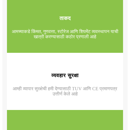
ताकद
आमच्याकडे किंमत, गुणवत्ता, स्टोरेज आणि शिपमेंट व्यवस्थापन याची
खात्री करण्यासाठी कठोर प्रणाली आहे
व्यवहार सुरक्षा
आम्ही व्यापार सुरक्षेची हमी देण्यासाठी TUV आणि CE प्रमाणपत्र
उत्तीर्ण केले आहे