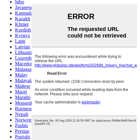
Igbo
Javanese
Kannada
Kazakh
Khmer
Kurdish
Kyrgyz
Latin
Latvian
Lithuanian
Luxembou..
Macedonian
Malagasy
Malay
Malayalam
Maltese
Maori
Marathi
Mongolian
Burmese
Nepali
Norwegian
Pashto
Persian
Punjabi