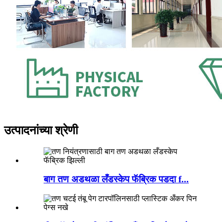
उत्पादनांच्या श्रेणी
बाग तण अडथळा लँडस्केप फॅब्रिक पडदा f...