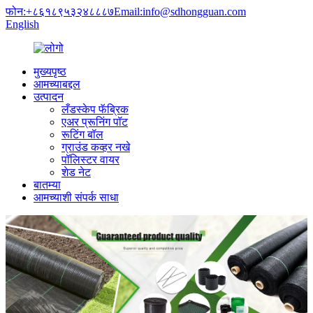
फोन:+८६१८९५३२४८८८७
Email:info@sdhongguan.com
English
मुख्यपृष्ठ
आमच्याबद्दल
उत्पादन
लँडस्केप फॅब्रिक
एअर प्रूनिंग पॉट
रूटिंग बॉल
ग्राउंड कव्हर नखे
पॉलिस्टर वायर
शेड नेट
बातम्या
आमच्याशी संपर्क साधा