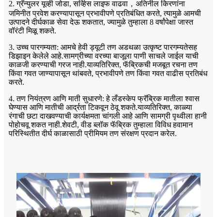
2. ग्रॅन्युलर यूव्ही जोडा, सर्व्हिस लाइफ वाढवा，अतिनील किरणांना
जमिनीत प्रवेश करण्यापासून प्रभावीपणे प्रतिबंधित करते, त्यामुळे आमची
उत्पादने दीर्घकाळ सेवा देऊ शकतात, ज्यामुळे तुम्हाला 8 वर्षांपेक्षा जास्त
वॉरंटी मिळू शकते.
3. उच्च पारगम्यता: आमचे हेवी ड्यूटी तण अडथळा उत्कृष्ट पारगम्यतेसह
डिझाइन केलेले आहे.सामग्रीच्या वरच्या बाजूला पाणी साचले जाईल याची
काळजी करण्याची गरज नाही.याव्यतिरिक्त, फॅब्रिकची मजबूत रचना तण
किंवा गवत जाण्यापासून थांबवते, प्रभावीपणे तण किंवा गवत वाढीस प्रतिबंध
करते.
4. तण नियंत्रण आणि माती सुधारणे: हे लँडस्केप फ्रॅब्रिक मातीला श्वास
घेण्यास आणि मातीची आर्द्रता टिकवून ठेवू शकते.याव्यतिरिक्त, काळ्या
रंगाची छटा दाखवण्याची कार्यक्षमता चांगली आहे आणि सामग्री पृथ्वीला हानी
पोहोचवू शकत नाही.शेवटी, वीड ब्लॉक फॅब्रिक तुम्हाला विविध हवामान
परिस्थितीत दीर्घ काळासाठी प्रीमियम तण संरक्षण प्रदान करेल.