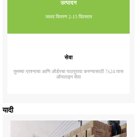
उत्पादन
जलद वितरण 2-15 दिवसात
सेवा
तुमच्या प्रश्नाचा आणि ऑर्डरचा पाठपुरावा करण्यासाठी 7x24 तास
ऑनलाइन सेवा
यादी