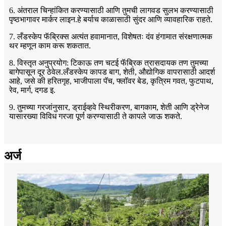
6. अंतराल चिन्हांकित करण्यासाठी आणि तुमची लागवड सुलभ करण्यासाठी
पृष्ठभागावर मार्कर लाइन.हे बर्याच काळासाठी सुंदर आणि व्यावहारिक राहते.
7. लँडस्केप फॅब्रिक्स अत्यंत हवामानात, विशेषतः दंव हंगामात संरक्षणात्मक
थर म्हणून काम करू शकतात.
8. विस्तृत अनुप्रयोग: टिकाऊ तण चटई फॅब्रिक त्रासदायक तण तुमच्या
बागेपासून दूर ठेवेल.लँडस्केप कापड बाग, शेती, औद्योगिक वापरासाठी आदर्श
आहे, जसे की हरितगृह, भाजीपाला पॅच, फ्लॉवर बेड, कृत्रिम गवत, फुटपाथ,
रेव, मार्ग, दगड इ.
9. तुमच्या गरजांनुसार, ड्राईव्हवे स्थिरीकरण, बागकाम, शेती आणि ड्रेनेज
यासारख्या विविध गरजा पूर्ण करण्यासाठी ते कापले जाऊ शकते.
अर्ज