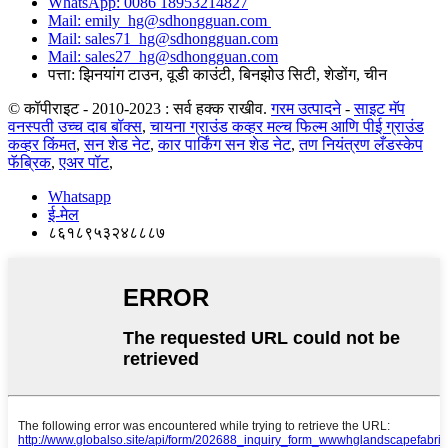
WhatsApp: 0086 18953214827
Mail: emily_hg@sdhongguan.com
Mail: sales71_hg@sdhongguan.com
Mail: sales27_hg@sdhongguan.com
पत्ता: झिनयांग टाउन, वूडी काउंटी, बिनझोउ सिटी, शेडोंग, चीन
© कॉपीराइट - 2010-2023 : सर्व हक्क राखीव.
गरम उत्पादने
-
साइट मॅप
वनस्पती उच्च दाब बॉक्स
,
चायना ग्राउंड कव्हर मल्च फिल्म आणि पीई ग्राउंड
कव्हर किंमत
,
सन शेड नेट
,
कार पार्किंग सन शेड नेट
,
तण नियंत्रण लँडस्केप
फॅब्रिक
,
एअर पॉट
,
Whatsapp
ई-मेल
८६१८९५३२४८८८७